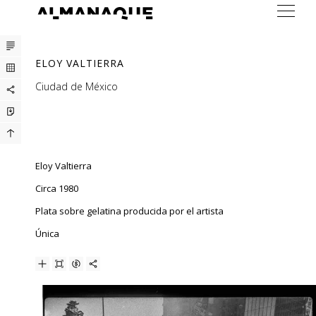
ARTISTAS
ELOY VALTIERRA
EXPOSICIONES
Ciudad de México
FERIAS
PRENSA
BUREAU
Eloy Valtierra
CONTACTO
Circa 1980
Plata sobre gelatina producida por el artista
Única
ENG