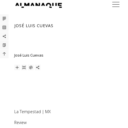
ARTISTAS
JOSÉ LUIS CUEVAS
EXPOSICIONES
FERIAS
PRENSA
José Luis Cuevas
BUREAU
CONTACTO
ENG
La Tempestad | MX
Review