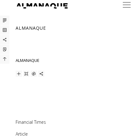
ARTISTAS
ALMANAQUE
EXPOSICIONES
FERIAS
PRENSA
ALMANAQUE
BUREAU
CONTACTO
ENG
Financial Times
Article